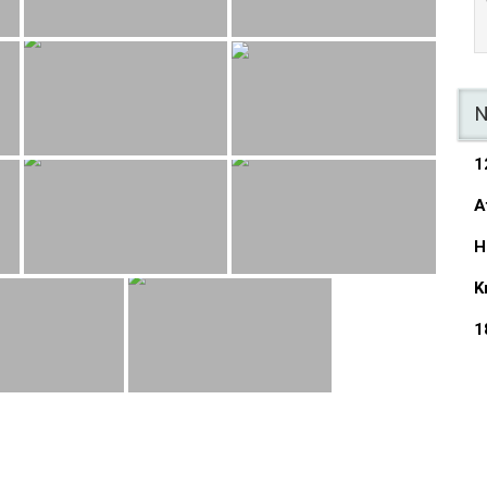
N
1
A
H
K
1