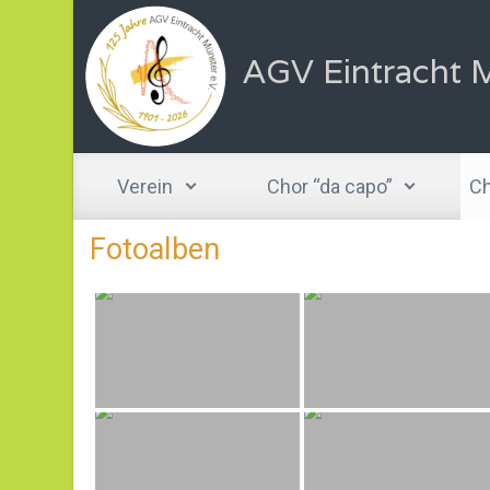
Zum Hauptinhalt springen
AGV Eintracht M
Verein
Chor “da capo”
Ch
Fotoalben