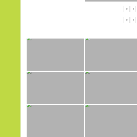
«
‹
«
‹