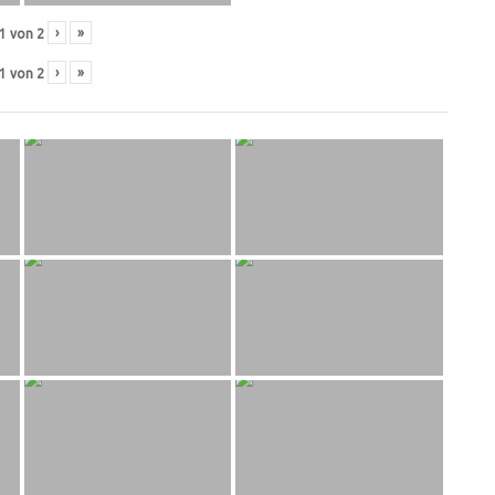
›
»
1
von
2
›
»
1
von
2