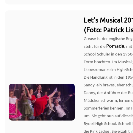
Let's Musical 20
(Foto: Patrick Li
Grease ist der englische Beg
Pomade
steht für die
, mit
School-Schüler in den 1950e
Form brachten. Im Musical 
Liebesromanze im High-Scho
Die Handlung ist in den 195
Sandy, ein braves, eher sc
Danny, der Anführer der Bu
Mädchenschwarm, lernen e
Sommerferien kennen. Im H
um. Sie geht nun auf diesel
Rydell High School. Schnell
die Pink Ladies. Sie erzählt 