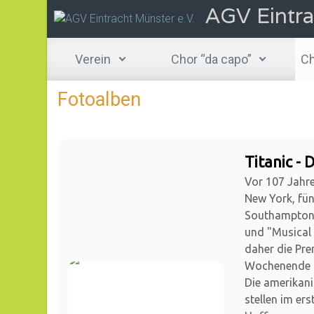
AGV Eintra
Zum Hauptinhalt springen
Verein
Chor “da capo”
Ch
Fotoalben
Titanic - 
Vor 107 Jahre
New York, fün
Southampton 
und "Musical 
daher die Pre
Wochenende 1
Die amerikan
stellen im er