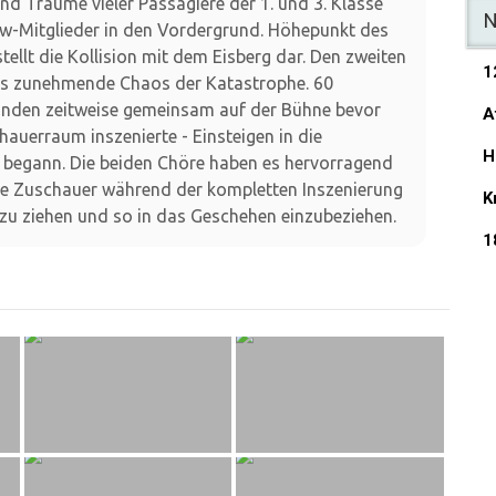
d Träume vieler Passagiere der 1. und 3. Klasse
N
ew-Mitglieder in den Vordergrund. Höhepunkt des
tellt die Kollision mit dem Eisberg dar. Den zweiten
1
as zunehmende Chaos der Katastrophe. 60
nden zeitweise gemeinsam auf der Bühne bevor
A
hauerraum inszenierte - Einsteigen in die
H
 begann. Die beiden Chöre haben es hervorragend
ie Zuschauer während der kompletten Inszenierung
K
 zu ziehen und so in das Geschehen einzubeziehen.
1