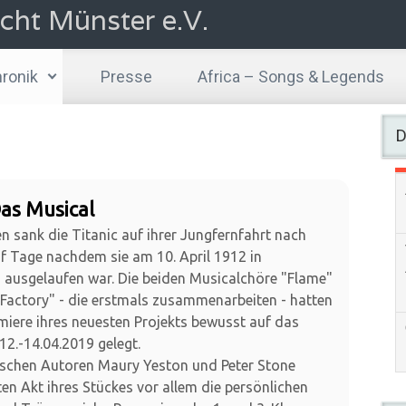
cht Münster e.V.
ronik
Presse
Africa – Songs & Legends
D
Das Musical
n sank die Titanic auf ihrer Jungfernfahrt nach
f Tage nachdem sie am 10. April 1912 in
ausgelaufen war. Die beiden Musicalchöre "Flame"
Factory" - die erstmals zusammenarbeiten - hatten
miere ihres neuesten Projekts bewusst auf das
2.-14.04.2019 gelegt.
ischen Autoren Maury Yeston und Peter Stone
sten Akt ihres Stückes vor allem die persönlichen