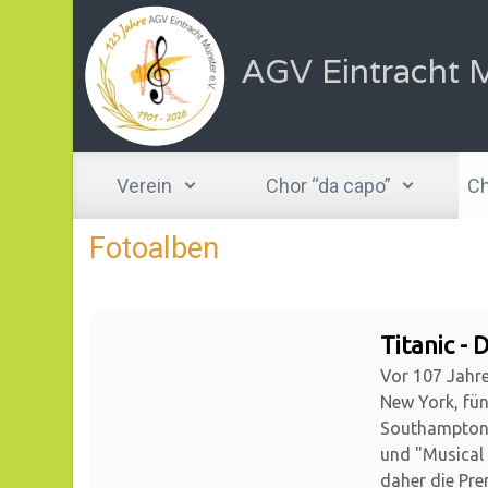
Zum Hauptinhalt springen
AGV Eintracht M
Verein
Chor “da capo”
Ch
Fotoalben
Titanic - 
Vor 107 Jahre
New York, fün
Southampton 
und "Musical 
daher die Pre