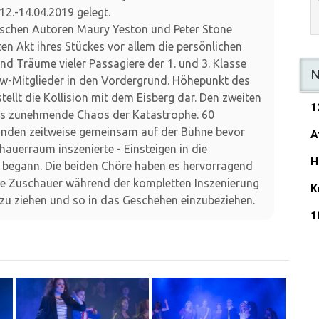
2.-14.04.2019 gelegt.
ischen Autoren Maury Yeston und Peter Stone
sten Akt ihres Stückes vor allem die persönlichen
d Träume vieler Passagiere der 1. und 3. Klasse
N
ew-Mitglieder in den Vordergrund. Höhepunkt des
tellt die Kollision mit dem Eisberg dar. Den zweiten
1
as zunehmende Chaos der Katastrophe. 60
nden zeitweise gemeinsam auf der Bühne bevor
A
hauerraum inszenierte - Einsteigen in die
H
 begann. Die beiden Chöre haben es hervorragend
ie Zuschauer während der kompletten Inszenierung
K
 zu ziehen und so in das Geschehen einzubeziehen.
1