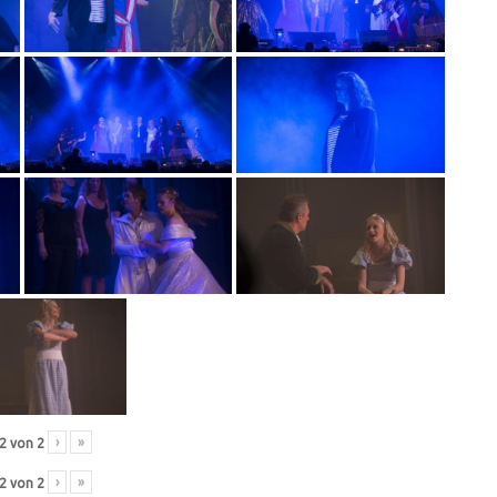
›
»
2
von
2
›
»
2
von
2