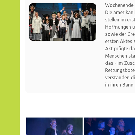
Wochenende 1
Die amerikan
stellen im er
Hoffnungen un
sowie der Cr
ersten Aktes s
Akt prägte d
Menschen sta
das - im Zusc
Rettungsbote
verstanden d
in ihren Bann