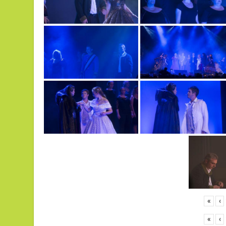
«
‹
«
‹