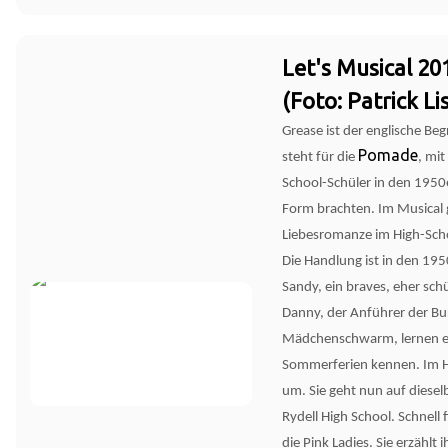
Let's Musical 20
(Foto: Patrick Li
Grease ist der englische Beg
Pomade
steht für die
, mit
School-Schüler in den 1950e
Form brachten. Im Musical 
Liebesromanze im High-Scho
Die Handlung ist in den 195
Sandy, ein braves, eher sc
Danny, der Anführer der Bu
Mädchenschwarm, lernen e
Sommerferien kennen. Im H
um. Sie geht nun auf diesel
Rydell High School. Schnell
die Pink Ladies. Sie erzählt 