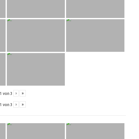
›
»
1
von
3
›
»
1
von
3