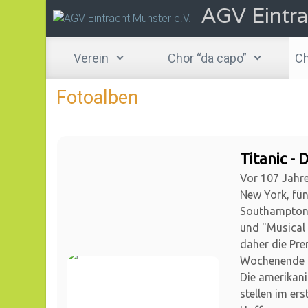
AGV Eintra
Zum Hauptinhalt springen
Verein
Chor “da capo”
Ch
Fotoalben
Titanic - 
Vor 107 Jahre
New York, fün
Southampton 
und "Musical 
daher die Pre
Wochenende 1
Die amerikan
stellen im er