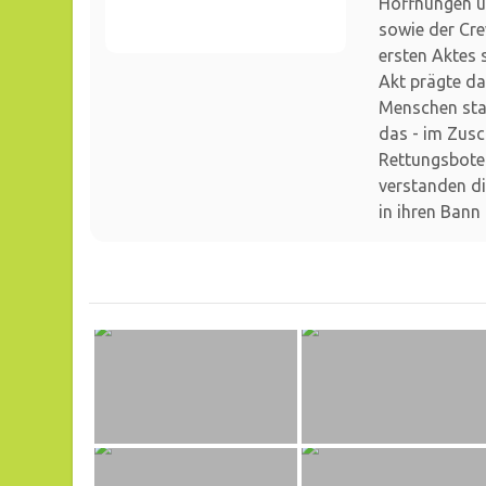
Hoffnungen un
sowie der Cr
ersten Aktes s
Akt prägte d
Menschen sta
das - im Zusc
Rettungsbote
verstanden d
in ihren Bann