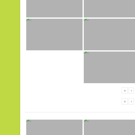
«
‹
«
‹