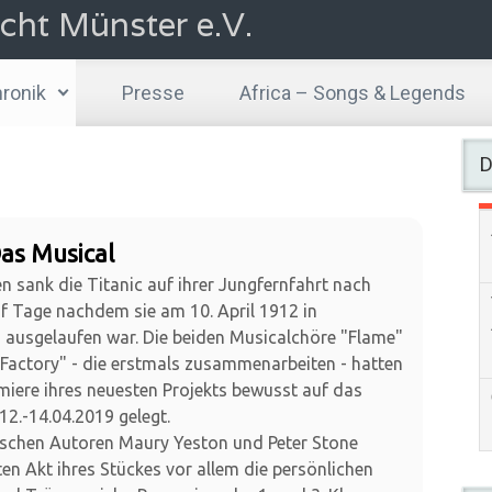
cht Münster e.V.
ronik
Presse
Africa – Songs & Legends
D
Das Musical
n sank die Titanic auf ihrer Jungfernfahrt nach
f Tage nachdem sie am 10. April 1912 in
ausgelaufen war. Die beiden Musicalchöre "Flame"
Factory" - die erstmals zusammenarbeiten - hatten
miere ihres neuesten Projekts bewusst auf das
2.-14.04.2019 gelegt.
ischen Autoren Maury Yeston und Peter Stone
sten Akt ihres Stückes vor allem die persönlichen