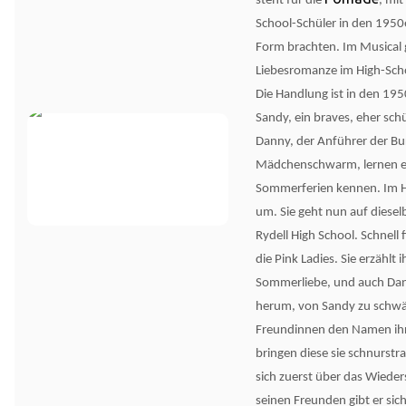
steht für die
, mit
School-Schüler in den 1950e
Form brachten. Im Musical 
Liebesromanze im High-Scho
Die Handlung ist in den 195
Sandy, ein braves, eher sc
Danny, der Anführer der Bu
Mädchenschwarm, lernen e
Sommerferien kennen. Im H
um. Sie geht nun auf diesel
Rydell High School. Schnell
die Pink Ladies. Sie erzählt 
Sommerliebe, und auch Da
herum, von Sandy zu schwä
Freundinnen den Namen ihr
bringen diese sie schnurstra
sich zuerst über das Wiede
seinen Freunden gibt er sich