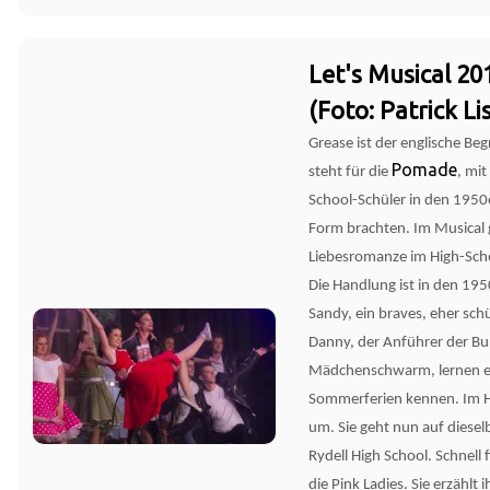
Let's Musical 20
(Foto: Patrick Li
Grease ist der englische Beg
Pomade
steht für die
, mit
School-Schüler in den 1950e
Form brachten. Im Musical 
Liebesromanze im High-Scho
Die Handlung ist in den 195
Sandy, ein braves, eher sc
Danny, der Anführer der Bu
Mädchenschwarm, lernen e
Sommerferien kennen. Im H
um. Sie geht nun auf diesel
Rydell High School. Schnell
die Pink Ladies. Sie erzählt 