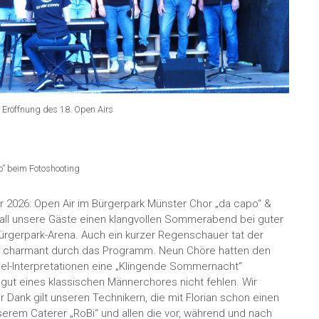
r Eröffnung des 18. Open Airs
o” beim Fotoshooting
2026: Open Air im Bürgerpark Münster Chor „da capo“ &
all unsere Gäste einen klangvollen Sommerabend bei guter
Bürgerpark-Arena. Auch ein kurzer Regenschauer tat der
te charmant durch das Programm. Neun Chöre hatten den
el-Interpretationen eine „Klingende Sommernacht“
gut eines klassischen Männerchores nicht fehlen. Wir
 Dank gilt unseren Technikern, die mit Florian schon einen
serem Caterer „RoBi“ und allen die vor, während und nach