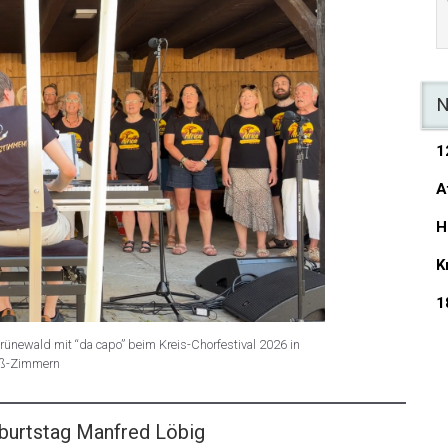
N
1
A
H
K
1
 Grünewald mit “da capo” beim Kreis-Chorfestival 2026 in
ß-Zimmern
burtstag Manfred Löbig