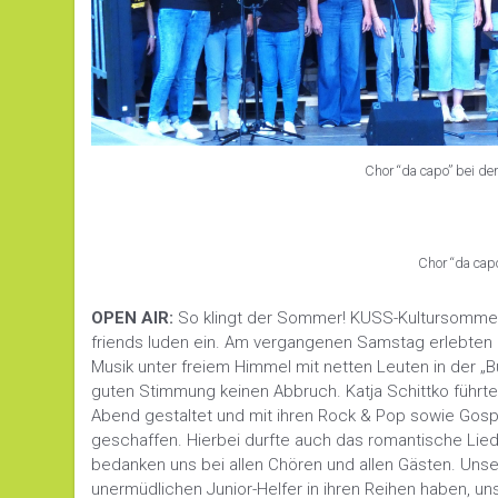
Chor “da capo” bei de
Chor “da cap
OPEN AIR:
So klingt der Sommer! KUSS-Kultursommer 
friends luden ein. Am vergangenen Samstag erlebten 
Musik unter freiem Himmel mit netten Leuten in der „
guten Stimmung keinen Abbruch. Katja Schittko führ
Abend gestaltet und mit ihren Rock & Pop sowie Gosp
geschaffen. Hierbei durfte auch das romantische Lied
bedanken uns bei allen Chören und allen Gästen. Unser
unermüdlichen Junior-Helfer in ihren Reihen haben, un